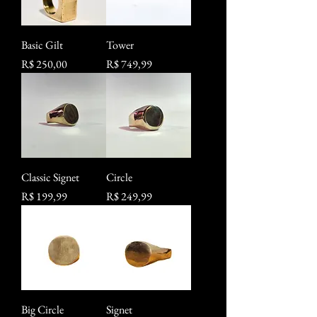
Basic Gilt
Tower
Preço
Preço
R$ 250,00
R$ 749,99
Classic Signet
Circle
Preço
Preço
R$ 199,99
R$ 249,99
Big Circle
Signet