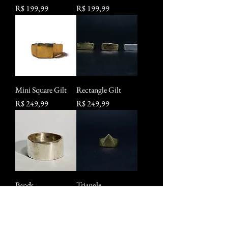
Preço
Preço
R$ 199,99
R$ 199,99
Mini Square Gilt
Rectangle Gilt
Preço
Preço
R$ 249,99
R$ 249,99
Bands
Triangle
Preço
Preço
R$ 299,00
R$ 249,99