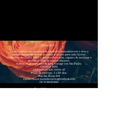
Não temos nenhum
produto
para mostrar no momento.
Chaser M.F.G.
Os acessórios sob encomenda são feitos manualmente e têm o
compromisso de serem pessoais e únicos para cada cliente.
O objetivo da Chaser MFG é desenvolver joias, capazes de acentuar a
personalidade de nossos clientes.
Somos os percursores de joias vintage em São Paulo.​
CHASER MFG
CNPJ:
40.197.631
/0001-67
Prazo de entrega : 5 a 20 dias.
Rua das Rosas 618
Email:
chasermanufacturing@outlook.com
+55 11 94118 6044