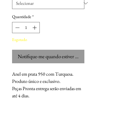
Quantidade
*
Esgotado
Notifique-me quando estiver disponível
Anel em prata 950 com Turquesa.
Produto único e exclusivo.
Peças Pronta entrega serão enviadas em
até 4 dias.
Chaser M.F.G.
Os acessórios sob encomenda são feitos manualmente e têm o
compromisso de serem pessoais e únicos para cada cliente.
O objetivo da Chaser MFG é desenvolver joias, capazes de acentuar a
personalidade de nossos clientes.
Somos os percursores de joias vintage em São Paulo.​
CHASER MFG