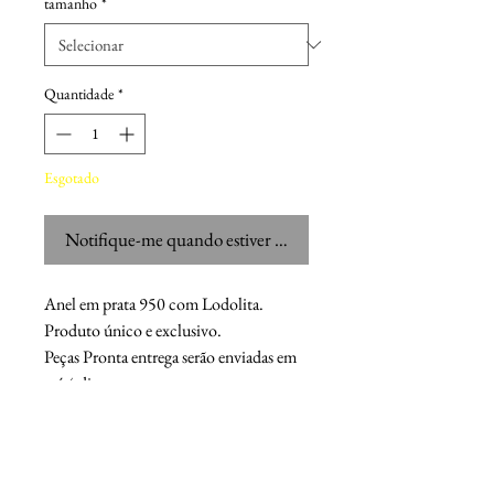
tamanho
*
Quantidade
*
Esgotado
Notifique-me quando estiver disponível
Anel em prata 950 com Lodolita.
Produto único e exclusivo.
Peças Pronta entrega serão enviadas em
até 4 dias.
Chaser M.F.G.
Os acessórios sob encomenda são feitos manualmente e têm o
compromisso de serem pessoais e únicos para cada cliente.
O objetivo da Chaser MFG é desenvolver joias, capazes de acentuar a