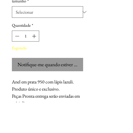
tamanho
*
Quantidade
*
Esgotado
Notifique-me quando estiver disponível
Anel em prata 950 com lápis lazuli.
Produto único e exclusivo.
Peças Pronta entrega serão enviadas em
até 4 dias.
Chaser M.F.G.
Os acessórios sob encomenda são feitos manualmente e têm o
compromisso de serem pessoais e únicos para cada cliente.
O objetivo da Chaser MFG é desenvolver joias, capazes de acentuar a