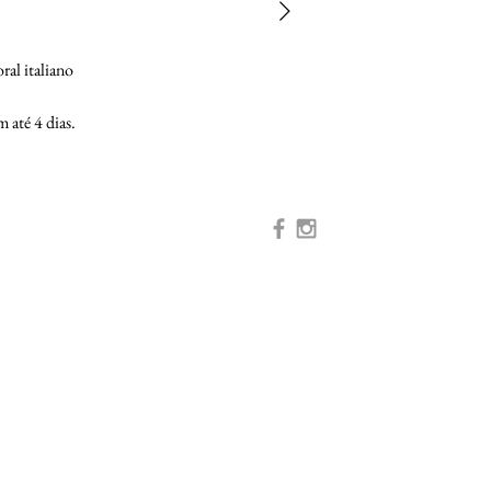
al italiano
 até 4 dias.
eitos manualmente e têm o
icos para cada cliente.
lver joias, capazes de acentuar a
ge em São Paulo.​
ok.com