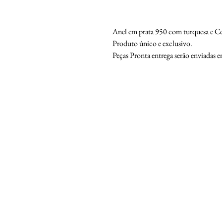
Anel em prata 950 com turquesa e Cor
Produto único e exclusivo.
Peças Pronta entrega serão enviadas em
Chaser M.F.G.
Os acessórios sob encomenda são f
compromisso de serem pessoais e ún
O objetivo da Chaser MFG é desenvo
personalidade de nossos clientes.
Somos os percursores de joias vinta
CHASER MFG
CNPJ:40.197.631/0001-67
Prazo de entrega : 5 a 20 dias.
Rua das Rosas 618
Email:
chasermanufacturing@outlo
+55 11 94118 6044