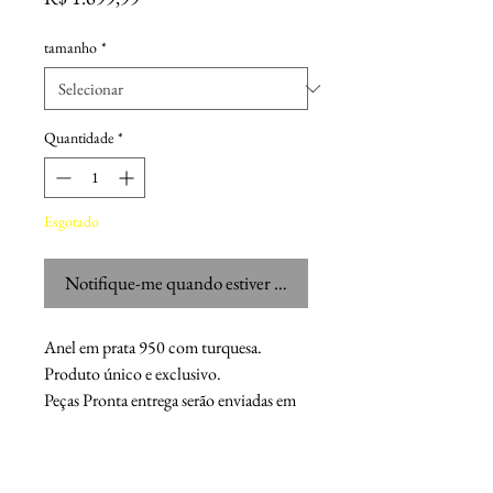
tamanho
*
Quantidade
*
Esgotado
Notifique-me quando estiver disponível
Anel em prata 950 com turquesa.
Produto único e exclusivo.
Peças Pronta entrega serão enviadas em
até 4 dias.
Chaser M.F.G.