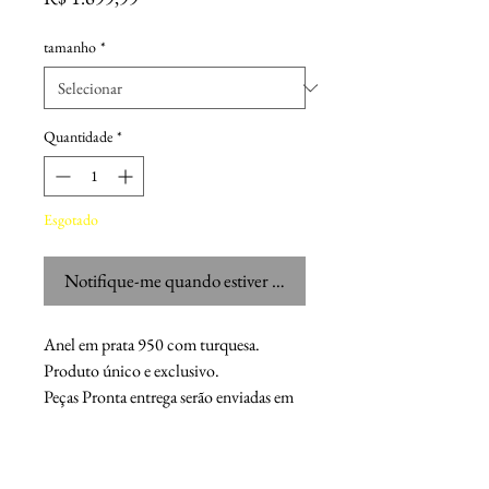
tamanho
*
Quantidade
*
Esgotado
Notifique-me quando estiver disponível
Anel em prata 950 com turquesa.
Produto único e exclusivo.
Peças Pronta entrega serão enviadas em
até 4 dias.
Chaser M.F.G.