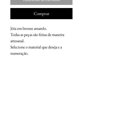
Comprar
Jóia em bronze amarelo.
Todas as peças são feitas de maneira
artesanal.
Selecione o material que deseja e a
numeração.
Chaser M.F.G.
Os acessórios sob encomenda são feitos manualmente e têm o
compromisso de serem pessoais e únicos para cada cliente.
O objetivo da Chaser MFG é desenvolver joias, capazes de acentuar a
personalidade de nossos clientes.
Somos os percursores de joias vintage em São Paulo.​
CHASER MFG
CNPJ:
40.197.631
/0001-67
Prazo de entrega : 5 a 20 dias.
Rua das Rosas 618
Email:
chasermanufacturing@outlook.com
+55 11 94118 6044